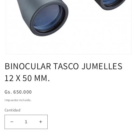
Abrir
elemento
BINOCULAR TASCO JUMELLES
multimedia
1
12 X 50 MM.
en
una
ventana
modal
Precio
Gs. 650.000
habitual
Impuesto incluido.
Cantidad
Reducir
Aumentar
cantidad
cantidad