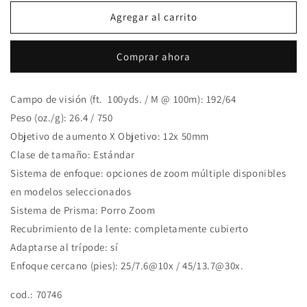
para
para
BINOCULAR
BINOCULAR
Agregar al carrito
TASCO
TASCO
JUMELLES
JUMELLES
Comprar ahora
12
12
X
X
50
50
Campo de visión (ft. 100yds. / M @ 100m): 192/64
MM.
MM.
Peso (oz./g): 26.4 / 750
Objetivo de aumento X Objetivo: 12x 50mm
Clase de tamaño: Estándar
Sistema de enfoque: opciones de zoom múltiple disponibles
en modelos seleccionados
Sistema de Prisma: Porro Zoom
Recubrimiento de la lente: completamente cubierto
Adaptarse al trípode: sí
Enfoque cercano (pies): 25/7.6@10x / 45/13.7@30x.
cod.:
70746