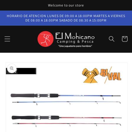
Ir
Welcome to our store
directamente
al contenido
HORARIO DE ATENCION LUNES DE 09:00 A 18:00PM MARTES A VIERNES
DE 08:00 A 18:00PM SABADO DE 08:30 A 15:00PM
Carrito
Ir
directamente
a la
información
del producto