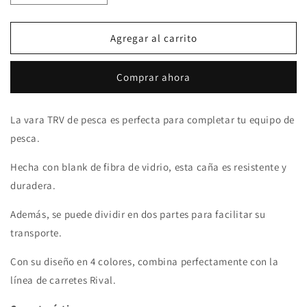
cantidad
cantidad
para
para
CAÑA
CAÑA
Agregar al carrito
CENTURY
CENTURY
RIVAL
RIVAL
Comprar ahora
TRV
TRV
La vara TRV de pesca es perfecta para completar tu equipo de
pesca.
Hecha con blank de fibra de vidrio, esta caña es resistente y
duradera.
Además, se puede dividir en dos partes para facilitar su
transporte.
Con su diseño en 4 colores, combina perfectamente con la
línea de carretes Rival.