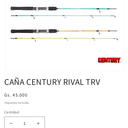
Abrir
elemento
CAÑA CENTURY RIVAL TRV
multimedia
1
en
Precio
Gs. 45.000
una
ventana
habitual
modal
Impuesto incluido.
Cantidad
Reducir
Aumentar