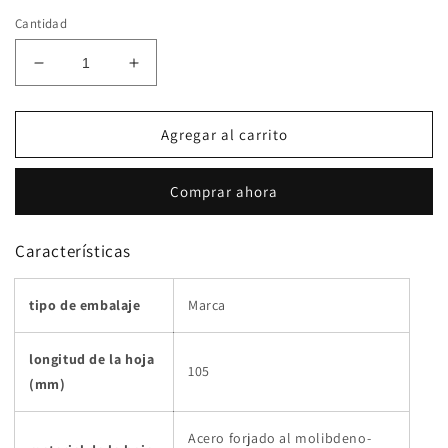
Cantidad
Reducir
Aumentar
cantidad
cantidad
para
para
CUCHILLO
CUCHILLO
Agregar al carrito
MUELA
MUELA
CS-
CS-
Comprar ahora
11A
11A
Características
tipo de embalaje
Marca
longitud de la hoja
105
(mm)
Acero forjado al molibdeno-