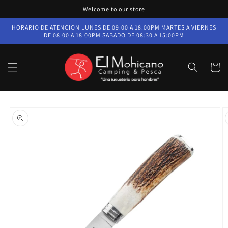
Ir
Welcome to our store
directamente
al contenido
HORARIO DE ATENCION LUNES DE 09:00 A 18:00PM MARTES A VIERNES
DE 08:00 A 18:00PM SABADO DE 08:30 A 15:00PM
Carrito
Ir
directamente
a la
información
del producto