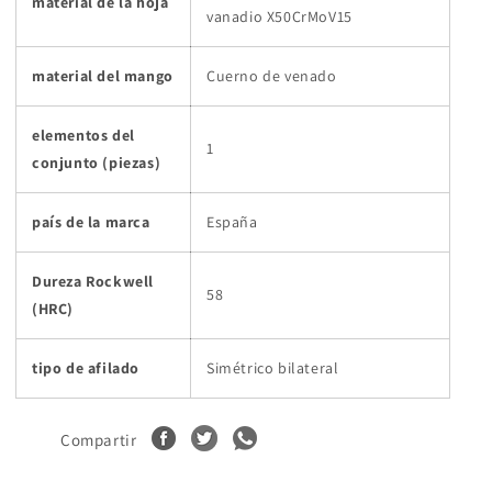
material de la hoja
vanadio X50CrMoV15
material del mango
Cuerno de venado
elementos del
1
conjunto (piezas)
país de la marca
España
Dureza Rockwell
58
(HRC)
tipo de afilado
Simétrico bilateral
Compartir