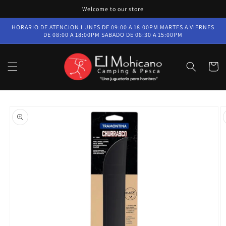
Ir
Welcome to our store
directamente
al contenido
HORARIO DE ATENCION LUNES DE 09:00 A 18:00PM MARTES A VIERNES
DE 08:00 A 18:00PM SABADO DE 08:30 A 15:00PM
Carrito
Ir
directamente
a la
información
del producto