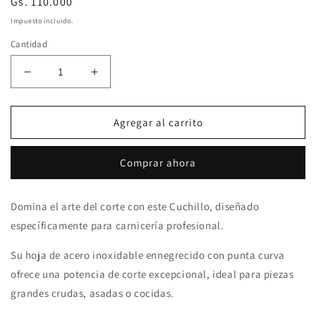
Precio
Gs. 110.000
habitual
Impuesto incluido.
Cantidad
Reducir
Aumentar
cantidad
cantidad
para
para
CUCHILLO
CUCHILLO
Agregar al carrito
TRAMONTINA
TRAMONTINA
8
8
Comprar ahora
PULG.
PULG.
22843
22843
Domina el arte del corte con este Cuchillo, diseñado
específicamente para carnicería profesional.
Su hoja de acero inoxidable ennegrecido con punta curva
ofrece una potencia de corte excepcional, ideal para piezas
grandes crudas, asadas o cocidas.