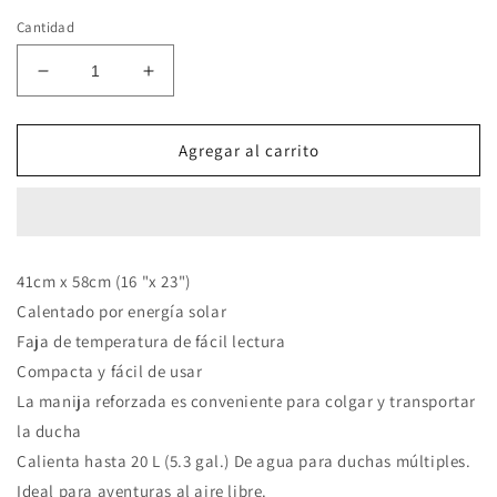
Cantidad
Reducir
Aumentar
cantidad
cantidad
para
para
DUCHA
DUCHA
Agregar al carrito
SOLAR-
SOLAR-
PRO
PRO
SHOWER
SHOWER
41cm x 58cm (16 "x 23")
Calentado por energía solar
Faja de temperatura de fácil lectura
Compacta y fácil de usar
La manija reforzada es conveniente para colgar y transportar
la ducha
Calienta hasta 20 L (5.3 gal.) De agua para duchas múltiples.
Ideal para aventuras al aire libre.