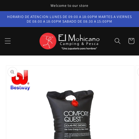
Ir
Welcome to our store
directamente
al contenido
HORARIO DE ATENCION LUNES DE 09:00 A 18:00PM MARTES A VIERNES
DE 08:00 A 18:00PM SABADO DE 08:30 A 15:00PM
Carrito
Ir
directamente
a la
información
del producto