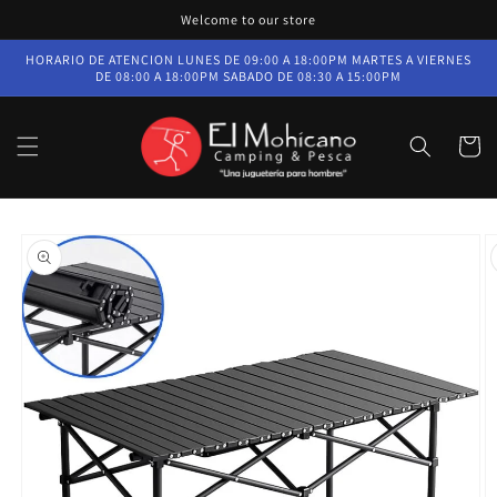
Ir
Welcome to our store
directamente
al contenido
HORARIO DE ATENCION LUNES DE 09:00 A 18:00PM MARTES A VIERNES
DE 08:00 A 18:00PM SABADO DE 08:30 A 15:00PM
Carrito
Ir
directamente
a la
información
del producto