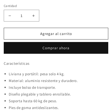
Cantidad
Reducir
Aumentar
cantidad
cantidad
para
para
MESA
MESA
Agregar al carrito
PLEGABLE
PLEGABLE
120X55X50
120X55X50
Comprar ahora
Características
Liviana y portátil: pesa solo 4 kg.
Material: aluminio resistente y duradero.
Incluye bolso de transporte.
Diseño plegable y tablero enrollable.
Soporta hasta 60 kg de peso.
Pies de goma antideslizantes.