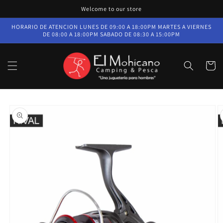
Ir
Welcome to our store
directamente
al contenido
HORARIO DE ATENCION LUNES DE 09:00 A 18:00PM MARTES A VIERNES
DE 08:00 A 18:00PM SABADO DE 08:30 A 15:00PM
Carrito
Ir
directamente
a la
información
del producto