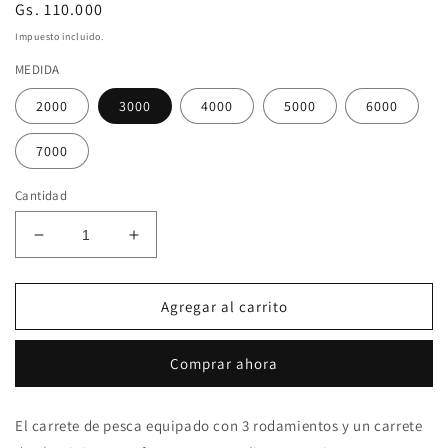
Precio
Gs. 110.000
habitual
Impuesto incluido.
MEDIDA
2000
3000
4000
5000
6000
7000
Cantidad
Reducir
Aumentar
cantidad
cantidad
para
para
REEL
REEL
Agregar al carrito
CENTURY
CENTURY
RIVAL
RIVAL
Comprar ahora
El carrete de pesca equipado con 3 rodamientos y un carrete